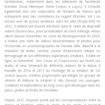
l’architecture, notamment dans les bâtiments de l’architecte
brésilien Oscar Niemeyer (Série Corpos e Laços). Il s’oriente
également vers une exploration de l’écriture de fictions qu’il
entreprend avec des comédiens (Le regard d’Esmée, Vol ) ou
encore avec de jeunes amateurs dans les cités (Projet ADI). En
2021, il obtient une bourse d’écriture dans le cadre du dispositif
Adami Déclencheur
, pour la réalisation du court métrage «Nous
allons danser ensemble» en cours de développement. En 2023,
il réalise une série de vidéos documentation et photos pour
l’
Ensemble en attentionographes
de Pascale Gille. Attaché à la
rédaction de textes comme source d’expression critique ou
témoignage de ses différentes expériences créatives, il édite en
ligne un trimestriel
Des Corps et Conjonctures
qui réunit ses
textes et ceux émanant de différents acteurs de la danse. Il
travaille en 2016 et 2017 au montage de la création de
US-
United Spaces
, création polymorphe qui intègre un groupe de
séniors et élabore la création in situ
Dans(e) ces paysages
.
Créations et explorations au long cours qu’il développe dans les
parcs, jardins et forêts de Versailles.
Depuis 2021, toujours porté par les correspondances entre la
danse et l’écriture, entre le geste et les mots, il poursuit