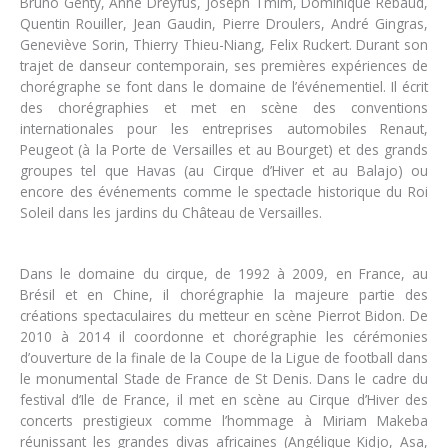
Bruno Genty, Anne Dreyfus, Joseph Tmim, Dominique Rebaud,
Quentin Rouiller, Jean Gaudin, Pierre Droulers, André Gingras,
Geneviève Sorin, Thierry Thieu-Niang, Felix Ruckert. Durant son
trajet de danseur contemporain, ses premières expériences de
chorégraphe se font dans le domaine de l’événementiel. Il écrit
des chorégraphies et met en scène des conventions
internationales pour les entreprises automobiles Renaut,
Peugeot (à la Porte de Versailles et au Bourget) et des grands
groupes tel que Havas (au Cirque d’Hiver et au Balajo) ou
encore des événements comme le spectacle historique du Roi
Soleil dans les jardins du Château de Versailles.
Dans le domaine du cirque, de 1992 à 2009, en France, au
Brésil et en Chine, il chorégraphie la majeure partie des
créations spectaculaires du metteur en scène Pierrot Bidon. De
2010 à 2014 il coordonne et chorégraphie les cérémonies
d’ouverture de la finale de la Coupe de la Ligue de football dans
le monumental Stade de France de St Denis. Dans le cadre du
festival d’Ile de France, il met en scène au Cirque d’Hiver des
concerts prestigieux comme l’hommage à Miriam Makeba
réunissant les grandes divas africaines (Angélique Kidjo, Asa,