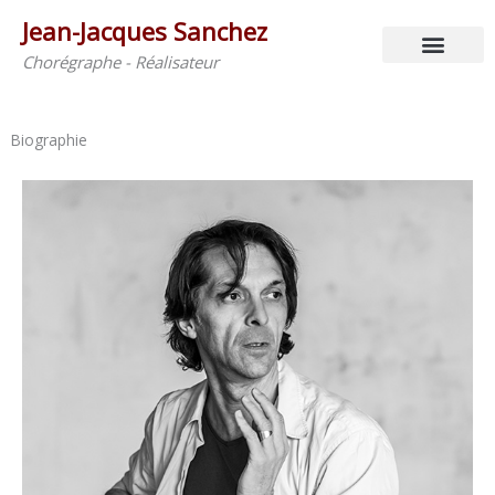
Aller
Jean-Jacques Sanchez
au
contenu
Chorégraphe - Réalisateur
Biographie