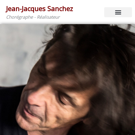
Aller
Jean-Jacques Sanchez
au
contenu
Chorégraphe - Réalisateur