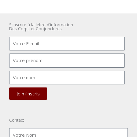
S'inscrire à la lettre d'information
Des Corps et Conjonctures
E
-
m
V
a
o
i
t
l
V
r
o
e
t
p
r
Je m'inscris
r
e
é
n
n
o
o
m
Contact
m